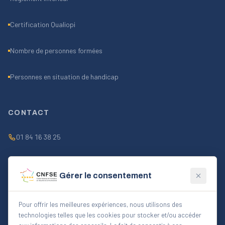
Certification Qualiopi
Nombre de personnes formées
Personnes en situation de handicap
CONTACT
01 84 16 38 25
contact@cnfse.fr
Gérer le consentement
Lun–Ven 9h–18h
Pour offrir les meilleures expériences, nous utilisons des
technologies telles que les cookies pour stocker et/ou accéder
FORMULAIRE CONTACT