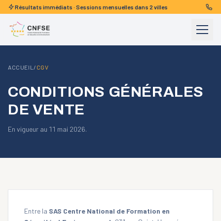
Aller au contenu
Résultats immédiats · Sessions mensuelles
dans 2 villes
Menu
ACCUEIL
/
CGV
CONDITIONS GÉNÉRALES
DE VENTE
En vigueur au 11 mai 2026.
Entre la
SAS Centre National de Formation en