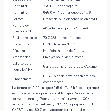
Tarif inter
245 € HT par stagiaire
Tarif intra
645 € HT / jour · groupe de 1 à 8
Format
Présentiel ou à distance selon profil
Nombre de
40 (adapté au profil d'origine)
questions QCM
Seuil de réussite
70 % (28 bonnes réponses)
Plateforme
QCM officiel via MTECT
Résultat
Immédiat à la fin de l'épreuve
Attestation
Envoyée sous 48 h ouvrées
Validité de la
5 ans à compter de la date d'examen
nouvelle AIPR
OPCO, plan de développement des
Financement
compétences
La
formation AIPR en ligne
(245 € HT, ~3 h à votre rythme)
est une alternative pour les profils déjà à l'aise avec le
format e-learning. Pour vous entraîner avant le QCM,
accédez gratuitement aux
QCM AIPR de préparation
du
CNFSE — visez 80 % en blanc pour être tranquille le jour