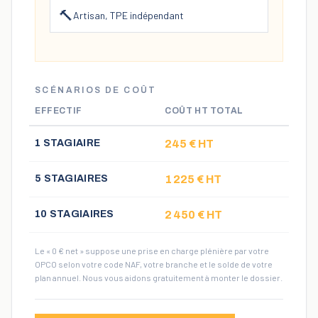
🔨
Artisan, TPE indépendant
SCÉNARIOS DE COÛT
EFFECTIF
COÛT HT TOTAL
Scénarios de coût HT selon le nombre de stagiaires
1
STAGIAIRE
245
€ HT
5
STAGIAIRE
S
1 225
€ HT
10
STAGIAIRE
S
2 450
€ HT
Le « 0 € net » suppose une prise en charge plénière par votre
OPCO selon votre code NAF, votre branche et le solde de votre
plan annuel. Nous vous aidons gratuitement à monter le dossier.