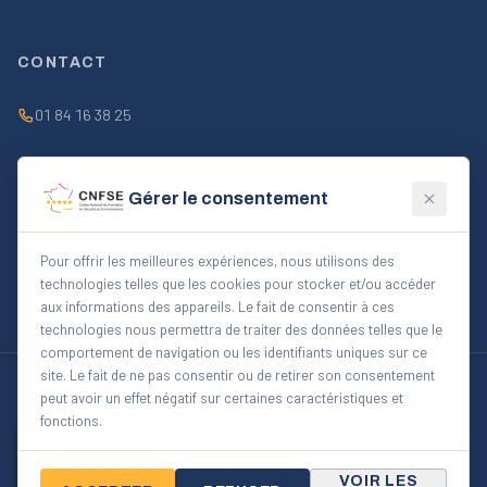
CONTACT
01 84 16 38 25
contact@cnfse.fr
Gérer le consentement
Lun–Ven 9h–18h
Pour offrir les meilleures expériences, nous utilisons des
technologies telles que les cookies pour stocker et/ou accéder
FORMULAIRE CONTACT
aux informations des appareils. Le fait de consentir à ces
technologies nous permettra de traiter des données telles que le
comportement de navigation ou les identifiants uniques sur ce
site. Le fait de ne pas consentir ou de retirer son consentement
©
2026
CNFSE — Centre National de Formation en Sécurité et
Environnement
peut avoir un effet négatif sur certaines caractéristiques et
fonctions.
Blog
À propos
Notre équipe
Accessibilité
Évaluations Google
5.0
Mentions légales
CGV
Confidentialité
Gérer mes cookies
VOIR LES