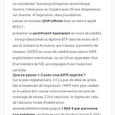
ou
concepteur
. Aucune prolongation automatique
n'existe, même pour un titulaire avec 20 ans d'expérience
sur chantier. À l'expiration, deux possibilités :
passer un nouveau
QCM officiel
dans un centre agréé
MTECT ;
présenter un
justificatif équivalent
en cours de validité
: titre professionnel ou diplôme BTP daté de moins de 5
ans et incluant la formation aux travaux à proximité de
réseaux, CACES en cours de validité avec option AIPR
explicitement mentionnée, ou certificat équivalent d'un
État membre de l'UE accompagné d'une traduction
certifiée.
Que se passe-t-il avec une AIPR expirée ?
Sur le plan réglementaire, il n'y a pas de délai de grâce.
Dès le lendemain de l'expiration, l'AIPR n'est plus valable
et le salarié doit cesser toute intervention en zone de
voisinage de réseau. Côté sanctions, le régime est celui
de l'absence totale d'habilitation :
amende administrative jusqu'à
1 500 € par personne
non habilitée
, doublée en cas de récidive (article R. 554-