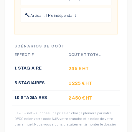
🔨
Artisan, TPE indépendant
SCÉNARIOS DE COÛT
EFFECTIF
COÛT HT TOTAL
Scénarios de coût HT selon le nombre de stagiaires
1
STAGIAIRE
245
€ HT
5
STAGIAIRE
S
1 225
€ HT
10
STAGIAIRE
S
2 450
€ HT
Le « 0 € net » suppose une prise en charge plénière par votre
OPCO selon votre code NAF, votre branche et le solde de votre
plan annuel. Nous vous aidons gratuitement à monter le dossier.