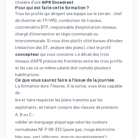
titulaire d'une
AIPR Encadrant
.
Pour qui est faite cette formation ?
Tous les profils qui dirigent une équipe sur le terrain : chef
de chantier en TP/VRD, conducteur de travaux,
contremaître BTP, responsable d'exploitation réseaux,
chargé d'intervention en régie communale ou
intercommunale. Si vous êtes plutôt côté bureau d'études
(rédaction des DT, analyse des plans), c'est le profil
concepteur
qui vous concerne. Le détail des
trois
niveaux d'AIPR
précise les frontières entre les trois profils
et les cas où un même salarié doit cumuler plusieurs
habilitations.
Ce que vous saurez faire à l'issue de la journée
La formation dure 7 heures. À la sortie, vous êtes capable
de :
lire et faire respecter les plans transmis par les
exploitants, en tenant compte des classes de précision
A, B ou C ;
valider un marquage-piquetage selon les couleurs
normalisées NF P 98-332 (jaune gaz, rouge électricité,
bleu eau, vert télécoms, marron assainissement) ;