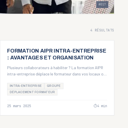
#
017
4
RÉSULTATS
GUIDE PRATIQUE
FORMATION AIPR INTRA-ENTREPRISE
: AVANTAGES ET ORGANISATION
Plusieurs collaborateurs à habiliter ? La formation AIPR
intra-entreprise déplace le formateur dans vos locaux ou
sur site. Format adapté dès 4 à 5 stagiaires, à 645 € HT
par jour pour un groupe de 1 à 8.
INTRA-ENTREPRISE
GROUPE
DÉPLACEMENT FORMATEUR
25 mars 2025
⏱
4
min