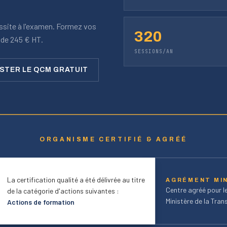
ussite à l'examen. Formez vos
320
r de 245 € HT.
SESSIONS/AN
STER LE QCM GRATUIT
ORGANISME CERTIFIÉ & AGRÉÉ
La certification qualité a été délivrée au titre
AGRÉMENT MIN
Centre agréé pour l
de la catégorie d'actions suivantes :
Ministère de la Tran
Actions de formation