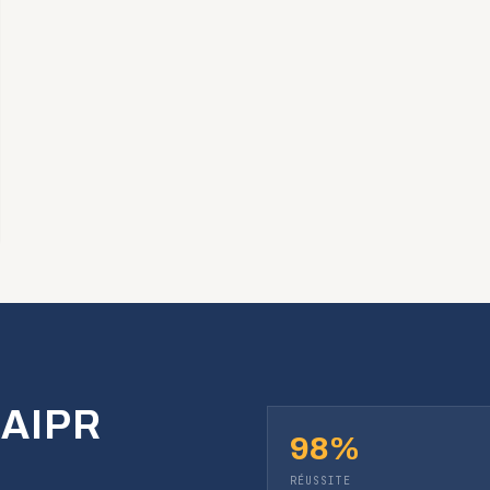
 AIPR
98%
RÉUSSITE