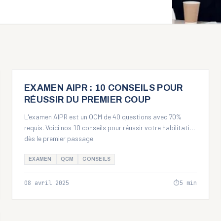
CONSEILS
EXAMEN AIPR : 10 CONSEILS POUR
RÉUSSIR DU PREMIER COUP
L'examen AIPR est un QCM de 40 questions avec 70%
requis. Voici nos 10 conseils pour réussir votre habilitation
dès le premier passage.
EXAMEN
QCM
CONSEILS
08 avril 2025
⏱
5
min