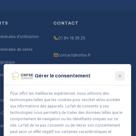
NTS
CONTACT
énérales d'utilisation
01 84 16 38 25
énérales de vente
contact@cnfse.fr
agogique
Lun–Ven 9h–18h
té
Gérer le consentement
FORMULAIRE CONTACT
Pour offrir les meilleures expériences, nous utilisons des
technologies telles que les cookies pour stocker et/ou accéder
térieur
aux informations des appareils. Le fait de consentir à ces
technologies nous permettra de traiter des données telles que le
n Qualiopi
comportement de navigation ou les identifiants uniques sur ce
site. Le fait de ne pas consentir ou de retirer son consentement
ersonnes formées
peut avoir un effet négatif sur certaines caractéristiques et