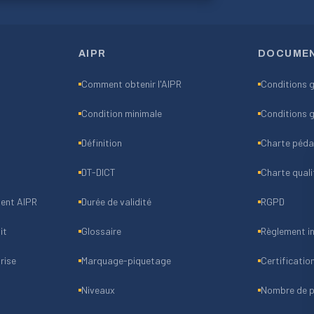
AIPR
DOCUME
Comment obtenir l'AIPR
Conditions g
Condition minimale
Conditions g
Définition
Charte péd
DT-DICT
Charte quali
ent AIPR
Durée de validité
RGPD
it
Glossaire
Règlement in
rise
Marquage-piquetage
Certificatio
Niveaux
Nombre de p