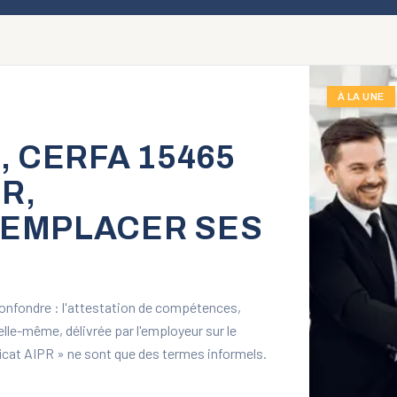
À LA UNE
, CERFA 15465
R,
REMPLACER SES
confondre : l'attestation de compétences,
elle-même, délivrée par l'employeur sur le
ificat AIPR » ne sont que des termes informels.