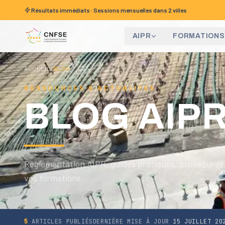
Aller au contenu
Résultats immédiats · Sessions mensuelles
dans 2 villes
AIPR
FORMATIONS
ACCUEIL
/
BLOG
RESSOURCES & ACTUALITÉS
BLOG AIP
Réglementation AIPR, guides pratiques, procédures 
vos formations.
5
ARTICLES PUBLIÉS
DERNIÈRE MISE À JOUR
15 JUILLET 20