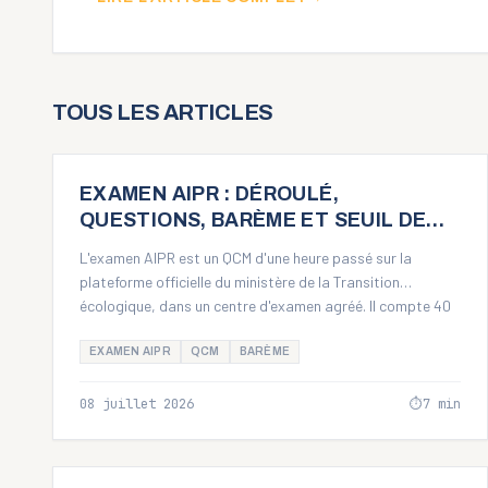
TOUS LES ARTICLES
GUIDE PRATIQUE
EXAMEN AIPR : DÉROULÉ,
QUESTIONS, BARÈME ET SEUIL DE
RÉUSSITE
L'examen AIPR est un QCM d'une heure passé sur la
plateforme officielle du ministère de la Transition
écologique, dans un centre d'examen agréé. Il compte 40
questions pour les profils Concepteur et Encadrant, 30
pour l'Opérateur, et la réussite exige au moins 60 % de
EXAMEN AIPR
QCM
BARÈME
bonnes réponses.
08 juillet 2026
⏱
7
min