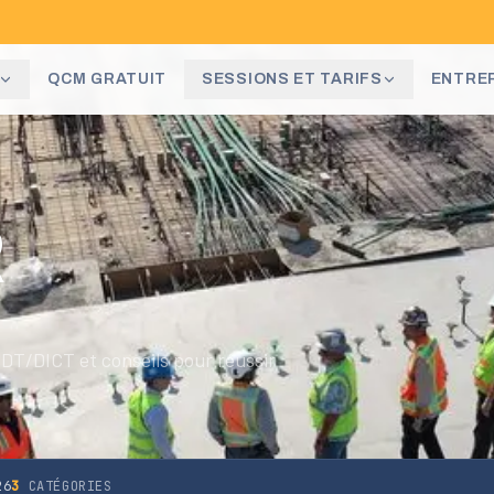
QCM GRATUIT
SESSIONS ET TARIFS
ENTRE
R
DT/DICT et conseils pour réussir
26
3
CATÉGORIES