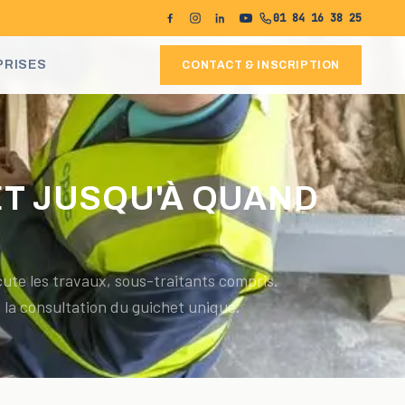
01 84 16 38 25
PRISES
CONTACT & INSCRIPTION
 ET JUSQU'À QUAND
ute les travaux, sous-traitants compris.
e la consultation du guichet unique.