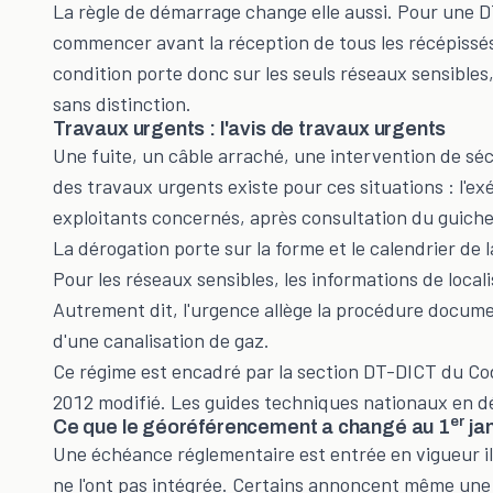
La règle de démarrage change elle aussi. Pour une D
commencer avant la réception de tous les récépissés 
condition porte donc sur les seuls réseaux sensibles,
sans distinction.
Travaux urgents : l'avis de travaux urgents
Une fuite, un câble arraché, une intervention de sé
des travaux urgents existe pour ces situations : l'e
exploitants concernés, après consultation du guichet
La dérogation porte sur la forme et le calendrier de 
Pour les réseaux sensibles, les informations de local
Autrement dit, l'urgence allège la procédure documen
d'une canalisation de gaz.
Ce régime est encadré par la section DT-DICT du Cod
2012 modifié. Les guides techniques nationaux en dét
er
Ce que le géoréférencement a changé au 1
ja
Une échéance réglementaire est entrée en vigueur il y
ne l'ont pas intégrée. Certains annoncent même une 