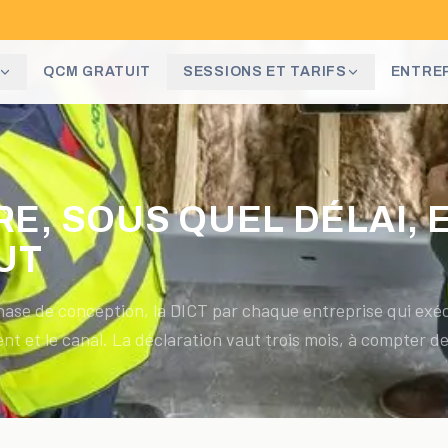
QCM GRATUIT
SESSIONS ET TARIFS
ENTRE
ARE, SOUS QUEL DÉLAI,
UT
hase de conception, la DICT par chaque entreprise qui exéc
nt et le canal. La déclaration vaut trois mois, à compter d