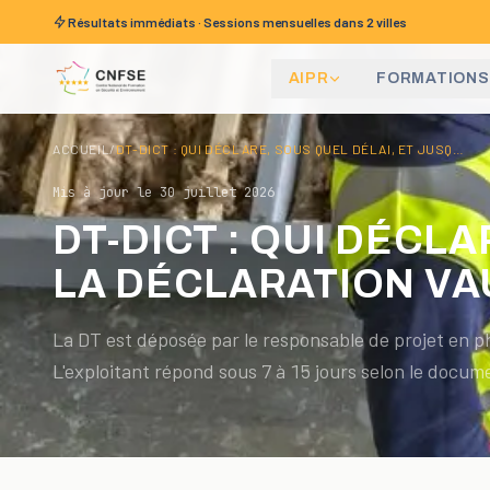
Aller au contenu
Résultats immédiats · Sessions mensuelles
dans 2 villes
AIPR
FORMATIONS
ACCUEIL
/
DT-DICT : QUI DÉCLARE, SOUS QUEL DÉLAI, ET JUSQU'À QUAND LA DÉCLARATION VAUT
Mis à jour le
30 juillet 2026
DT-DICT : QUI DÉCL
LA DÉCLARATION VA
La DT est déposée par le responsable de projet en p
L'exploitant répond sous 7 à 15 jours selon le docume