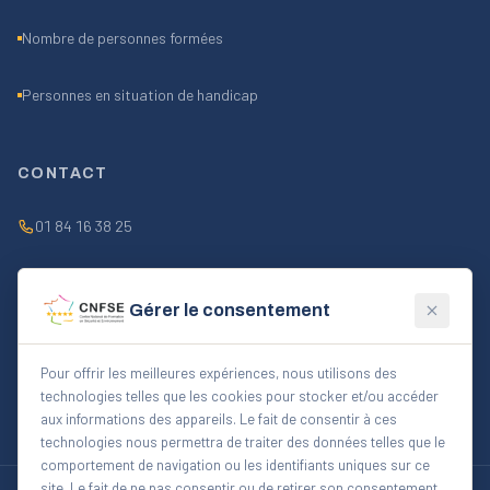
Nombre de personnes formées
Personnes en situation de handicap
CONTACT
01 84 16 38 25
contact@cnfse.fr
Gérer le consentement
Lun–Ven 9h–18h
Pour offrir les meilleures expériences, nous utilisons des
technologies telles que les cookies pour stocker et/ou accéder
FORMULAIRE CONTACT
aux informations des appareils. Le fait de consentir à ces
technologies nous permettra de traiter des données telles que le
comportement de navigation ou les identifiants uniques sur ce
site. Le fait de ne pas consentir ou de retirer son consentement
©
2026
CNFSE — Centre National de Formation en Sécurité et