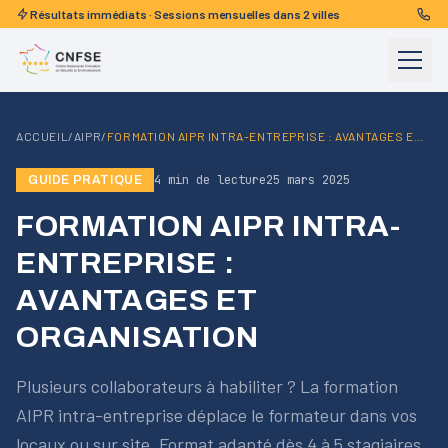
Aller au contenu
Résultats immédiats · Sessions mensuelles
dans 2 villes
Menu
ACCUEIL
/
AIPR
/
FORMATION AIPR INTRA-ENTREPRISE : AVANTAGES ET ORGANISATION
4
min de lecture
25 mars 2025
GUIDE PRATIQUE
FORMATION AIPR INTRA-
ENTREPRISE :
AVANTAGES ET
ORGANISATION
Plusieurs collaborateurs à habiliter ? La formation
AIPR intra-entreprise déplace le formateur dans vos
locaux ou sur site. Format adapté dès 4 à 5 stagiaires,