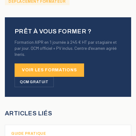
DÉPLACEMENT FORMATEUR
PRÊT À VOUS FORMER ?
Formation AIPR en 1 journée à 245 € HT par stagiaire et
par jour. QCM officiel + PV inclus. Centre d'examen agréé
Ineris.
VOIR LES FORMATIONS
QCM GRATUIT
ARTICLES LIÉS
GUIDE PRATIQUE